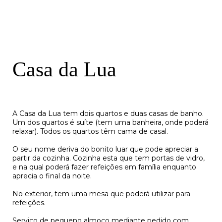
C
a
s
a
d
a
L
u
a
A Casa da Lua tem dois quartos e duas casas de banho.
Um dos quartos é suíte (tem uma banheira, onde poderá
relaxar). Todos os quartos têm cama de casal.
O seu nome deriva do bonito luar que pode apreciar a
partir da cozinha. Cozinha esta que tem portas de vidro,
e na qual poderá fazer refeições em família enquanto
aprecia o final da noite.
No exterior, tem uma mesa que poderá utilizar para
refeições.
Serviço de pequeno almoço mediante pedido com