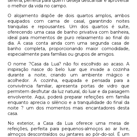
serena, perfeita para quem deseja descansar e aproveitar
o melhor da vida no campo.
O alojamento dispõe de dois quartos amplos, ambos
equipados com cama de casal, garantindo noites
tranquilas e repousantes. Um dos quartos é suíte,
oferecendo uma casa de banho privativa com banheira,
ideal para momentos de puro relaxamento ao final do
dia. A casa conta ainda com uma segunda casa de
banho completa, proporcionando maior comodidade,
especialmente para famílias ou grupos de amigos.
O nome ?Casa da Lua? não foi escolhido ao acaso. A
inspiração nasce do belo luar que invade a cozinha
durante a noite, criando um ambiente mágico e
acolhedor. A cozinha, equipada e pensada para a
convivência familiar, apresenta portas de vidro que
permitem desfrutar da luz natural, do luar e da paisagem
envolvente. Aqui, poderá preparar refeições em família
enquanto aprecia o silêncio e a tranquilidade do final da
noite ? um dos momentos mais encantadores desta
casa.
No exterior, a Casa da Lua oferece uma mesa de
refeições, perfeita para pequenos-almoços ao ar livre,
almoços descontraídos ou jantares ao pôr-do-sol. É um